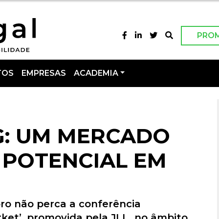
PRO
TOS
EMPRESAS
ACADEMIA
NG: UM MERCADO
POTENCIAL EM
ro não perca a conferência
rket’, promovida pela JLL, no âmbito