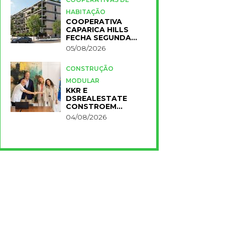
HABITAÇÃO
COOPERATIVA
CAPARICA HILLS
FECHA SEGUNDA
FASE DO PROJETO
05/08/2026
CONSTRUÇÃO
MODULAR
KKR E
DSREALESTATE
CONSTROEM
RESIDÊNCIA
04/08/2026
UNIVERSITÁRIA
PARA A NOVA FCT