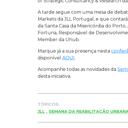
of Strategic Consultancy & Research da
A tarde segue com uma mesa de debate
Markets da JLL Portugal, e que contará
da Santa Casa da Misericórdia do Porto,
Fortuna, Responsável de Desenvolvime
Member da Uhub.
Marque já a sua presença nesta
confer
disponível
AQUI
.
Acompanhe todas as novidades da
Sema
desta iniciativa.
TÓPICOS:
,
JLL
SEMANA DA REABILITAÇÃO URBAN