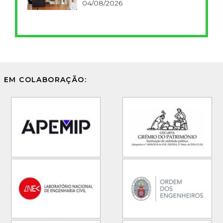
FCT
04/08/2026
EM COLABORAÇÃO: