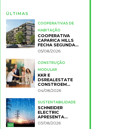
ÚLTIMAS
COOPERATIVAS DE
HABITAÇÃO
COOPERATIVA
CAPARICA HILLS
FECHA SEGUNDA
FASE DO PROJETO
05/08/2026
CONSTRUÇÃO
MODULAR
KKR E
DSREALESTATE
CONSTROEM
RESIDÊNCIA
04/08/2026
UNIVERSITÁRIA
PARA A NOVA FCT
SUSTENTABILIDADE
SCHNEIDER
ELECTRIC
APRESENTA
PRIMEIROS
03/08/2026
RESULTADOS DO