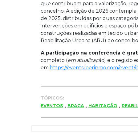
que contribuam para a valorização, reg
concelho. A edição de 2026 contempla 
de 2025, distribuídas por duas categoria
intervenções em edifícios e espaço públ
construções realizadas em tecido urban
Reabilitação Urbana (ARU) do concelho
A participação na conferência é gratu
completo (
em atualização
) e o registo 
em
https://events.iberinmo.com/event/
TÓPICOS:
,
,
,
EVENTOS
BRAGA
HABITAÇÃO
REABI