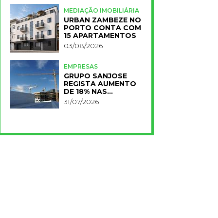
PLANO IMPACT 2030
MEDIAÇÃO IMOBILIÁRIA
URBAN ZAMBEZE NO
PORTO CONTA COM
15 APARTAMENTOS
03/08/2026
EMPRESAS
GRUPO SANJOSE
REGISTA AUMENTO
DE 18% NAS
RECEITAS NO
31/07/2026
PRIMEIRO SEMESTRE