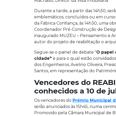
Machado, Diretor da Vida Imobiliária.
Durante a tarde, a partir das 14h30, se
emblemáticos, concluídos ou em curso na
da Fábrica Confiança, às 14h30, uma obr
Coordenador Pré-Construção de Design 
inaugurado MUZEU – Pensamento e Ar
autor do projeto de reabilitação o arqu
Segue-se o painel de debate "
O papel 
cidade"
e para o qual estão convidad
dos Engenheiros; Avelino Oliveira, Pres
Santos, em representação do Património 
Vencedores do REAB
conhecidos a 10 de ju
Os vencedores do
Prémio Municipal d
serão anunciados às 15h45, numa cerimó
Promovido pela Câmara Municipal de B