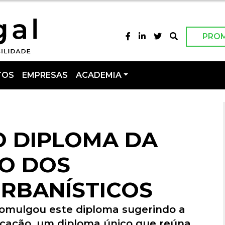
PRO
TOS
EMPRESAS
ACADEMIA
 DIPLOMA DA
ÃO DOS
RBANÍSTICOS
romulgou este diploma sugerindo a
icação, um diploma único que reúna