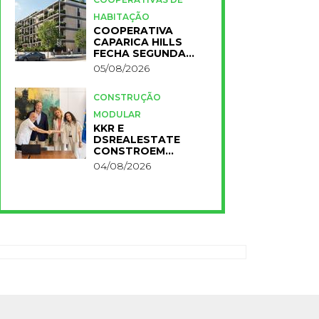
HABITAÇÃO
COOPERATIVA
CAPARICA HILLS
FECHA SEGUNDA
FASE DO PROJETO
05/08/2026
CONSTRUÇÃO
MODULAR
KKR E
DSREALESTATE
CONSTROEM
RESIDÊNCIA
04/08/2026
UNIVERSITÁRIA
PARA A NOVA FCT