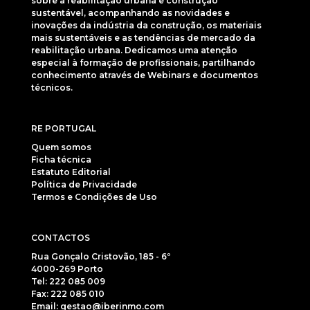
sobre a reabilitação urbana e construção
sustentável, acompanhando as novidades e
inovações da indústria da construção, os materiais
mais sustentáveis e as tendências de mercado da
reabilitação urbana. Dedicamos uma atenção
especial à formação de profissionais, partilhando
conhecimento através de Webinars e documentos
técnicos.
RE PORTUGAL
Quem somos
Ficha técnica
Estatuto Editorial
Política de Privacidade
Termos e Condições de Uso
CONTACTOS
Rua Gonçalo Cristovão, 185 - 6º
4000-269 Porto
Tel: 222 085 009
Fax: 222 085 010
Email: gestao@iberinmo.com