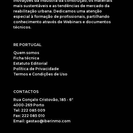
inovações da indústria da construção, os materiais
mais sustentáveis e as tendências de mercado da
reabilitação urbana. Dedicamos uma atenção
especial à formação de profissionais, partilhando
conhecimento através de Webinars e documentos
técnicos.
RE PORTUGAL
Quem somos
Ficha técnica
Estatuto Editorial
Política de Privacidade
Termos e Condições de Uso
CONTACTOS
Rua Gonçalo Cristovão, 185 - 6º
4000-269 Porto
Tel: 222 085 009
Fax: 222 085 010
Email: gestao@iberinmo.com