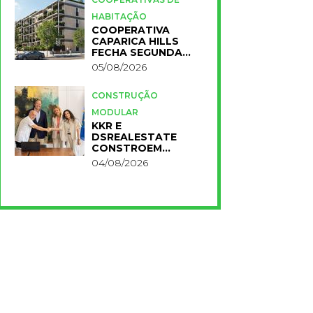
HABITAÇÃO
COOPERATIVA
CAPARICA HILLS
FECHA SEGUNDA
FASE DO PROJETO
05/08/2026
CONSTRUÇÃO
MODULAR
KKR E
DSREALESTATE
CONSTROEM
RESIDÊNCIA
04/08/2026
UNIVERSITÁRIA
PARA A NOVA FCT