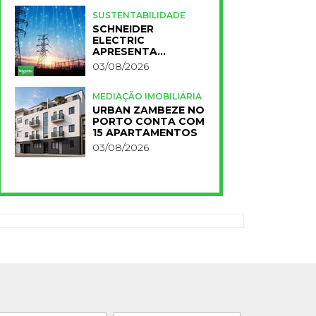
PARA A NOVA FCT
SUSTENTABILIDADE
SCHNEIDER
ELECTRIC
APRESENTA
PRIMEIROS
03/08/2026
RESULTADOS DO
PLANO IMPACT 2030
MEDIAÇÃO IMOBILIÁRIA
URBAN ZAMBEZE NO
PORTO CONTA COM
15 APARTAMENTOS
03/08/2026