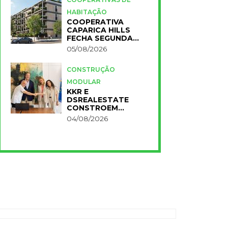
HABITAÇÃO
COOPERATIVA
CAPARICA HILLS
FECHA SEGUNDA
FASE DO PROJETO
05/08/2026
CONSTRUÇÃO
MODULAR
KKR E
DSREALESTATE
CONSTROEM
RESIDÊNCIA
04/08/2026
UNIVERSITÁRIA
PARA A NOVA FCT