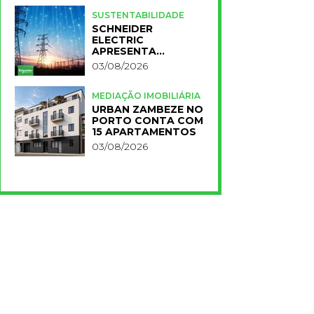
PARA A NOVA FCT
SUSTENTABILIDADE
SCHNEIDER
ELECTRIC
APRESENTA
PRIMEIROS
03/08/2026
RESULTADOS DO
PLANO IMPACT 2030
MEDIAÇÃO IMOBILIÁRIA
URBAN ZAMBEZE NO
PORTO CONTA COM
15 APARTAMENTOS
03/08/2026