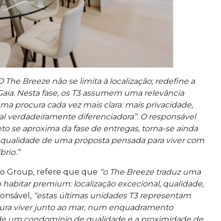
O The Breeze não se limita à localização; redefine a
Gaia. Nesta fase, os T3 assumem uma relevância
a procura cada vez mais clara: mais privacidade,
l verdadeiramente diferenciadora”. O responsável
to se aproxima da fase de entregas, torna-se ainda
a qualidade de uma proposta pensada para viver com
brio.”
tro Group, refere que que
“o The Breeze traduz uma
o habitar premium: localização excecional, qualidade,
ponsável,
“estas últimas unidades T3 representam
ura viver junto ao mar, num enquadramento
e de um condomínio de qualidade e a proximidade de