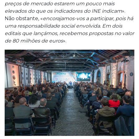
preços de mercado estarem um pouco mais
elevados do que os indicadores do INE indicam
».
Não obstante, «
encorajamos-vos a participar, pois há
uma responsabilidade social envolvida. Em dois
editais que lançámos, recebemos propostas no valor
de 80 milhões de euros
».