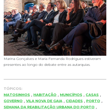
Marina Gonçalves e Maria Fernanda Rodrigues estiveram
presentes ao longo do debate entre as autarquias.
TÓPICOS:
,
,
,
,
MATOSINHOS
HABITAÇÃO
MUNICÍPIOS
CASAS
,
,
,
,
GOVERNO
VILA NOVA DE GAIA
CIDADES
PORTO
,
SEMANA DA REABILITAÇÃO URBANA DO PORTO