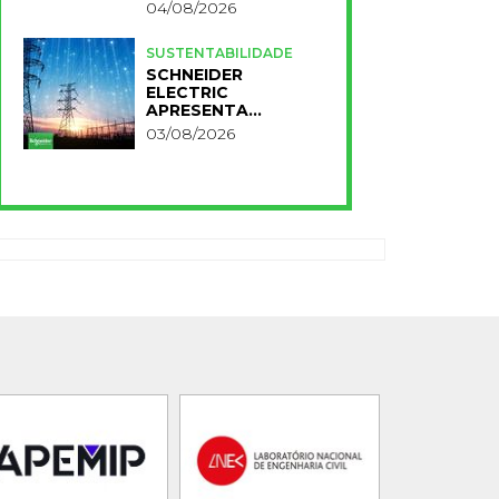
RESIDÊNCIA
04/08/2026
UNIVERSITÁRIA
PARA A NOVA FCT
SUSTENTABILIDADE
SCHNEIDER
ELECTRIC
APRESENTA
PRIMEIROS
03/08/2026
RESULTADOS DO
PLANO IMPACT 2030