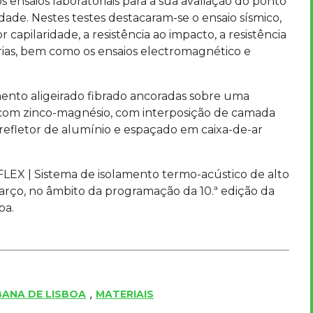
ensaios laboratoriais para a sua avaliação do ponto
idade. Nestes testes destacaram-se o ensaio sísmico,
 capilaridade, a resistência ao impacto, a resistência
ias, bem como os ensaios electromagnético e
ento aligeirado fibrado ancoradas sobre uma
 com zinco-magnésio, com interposição de camada
refletor de alumínio e espaçado em caixa-de-ar
LEX | Sistema de isolamento termo-acústico de alto
rço, no âmbito da programação da 10.ª edição da
oa.
,
BANA DE LISBOA
MATERIAIS