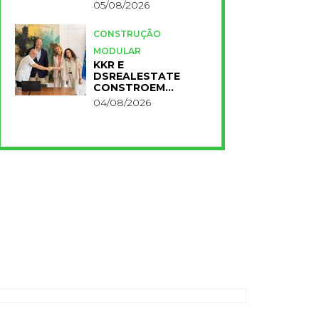
FASE DO PROJETO
05/08/2026
CONSTRUÇÃO
MODULAR
KKR E
DSREALESTATE
CONSTROEM
RESIDÊNCIA
04/08/2026
UNIVERSITÁRIA
PARA A NOVA FCT