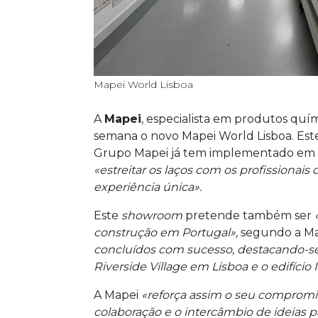
Mapei World Lisboa
A
Mapei
, especialista em produtos quí
semana o novo Mapei World Lisboa. Es
Grupo Mapei já tem implementado em Pa
«estreitar os laços com os profissionai
experiência única».
Este
showroom
pretende também ser
«
construção em Portugal»,
segundo a Ma
concluídos com sucesso, destacando-se 
Riverside Village em Lisboa e o edifíci
A Mapei
«reforça assim o seu compromis
colaboração e o intercâmbio de ideias p