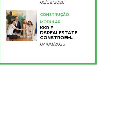
FASE DO PROJETO
05/08/2026
CONSTRUÇÃO
MODULAR
KKR E
DSREALESTATE
CONSTROEM
RESIDÊNCIA
04/08/2026
UNIVERSITÁRIA
PARA A NOVA FCT