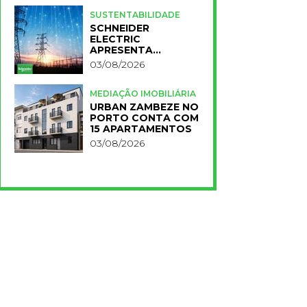
PARA A NOVA FCT
SUSTENTABILIDADE
SCHNEIDER
ELECTRIC
APRESENTA
PRIMEIROS
03/08/2026
RESULTADOS DO
PLANO IMPACT 2030
MEDIAÇÃO IMOBILIÁRIA
URBAN ZAMBEZE NO
PORTO CONTA COM
15 APARTAMENTOS
03/08/2026