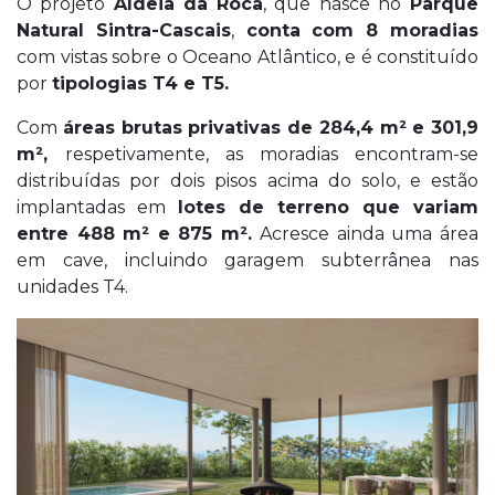
O projeto
Aldeia da Roca
, que nasce no
Parque
Natural Sintra-Cascais
,
conta com 8 moradias
com vistas sobre o Oceano Atlântico, e é constituído
por
tipologias T4 e T5.
Com
áreas brutas privativas de 284,4 m² e 301,9
m²,
respetivamente, as moradias encontram-se
distribuídas por dois pisos acima do solo, e estão
implantadas em
lotes de terreno que variam
entre 488 m² e 875 m².
Acresce ainda uma área
em cave, incluindo garagem subterrânea nas
unidades T4.