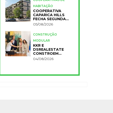
HABITAÇÃO
COOPERATIVA
CAPARICA HILLS
FECHA SEGUNDA
FASE DO PROJETO
05/08/2026
CONSTRUÇÃO
MODULAR
KKR E
DSREALESTATE
CONSTROEM
RESIDÊNCIA
04/08/2026
UNIVERSITÁRIA
PARA A NOVA FCT