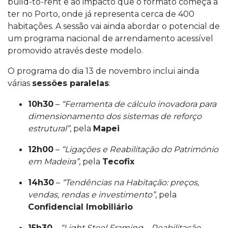
build-to-rent e ao impacto que o formato começa a
ter no Porto, onde já representa cerca de 400
habitações. A sessão vai ainda abordar o potencial de
um programa nacional de arrendamento acessível
promovido através deste modelo.
O programa do dia 13 de novembro inclui ainda
várias
sessões paralelas
:
10h30
–
“Ferramenta de cálculo inovadora para
dimensionamento dos sistemas de reforço
estrutural”
, pela
Mapei
12h00
–
“Ligações e Reabilitação do Património
em Madeira”
, pela
Tecofix
14h30
–
“Tendências na Habitação: preços,
vendas, rendas e investimento”
, pela
Confidencial Imobiliário
15h30
–
“Light Steel Framing – Reabilitação