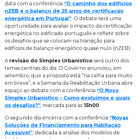
data com a conferência
“O caminho dos edifícios
nZEB e o balanço de 25 anos de certificação
energética em Portugal”
. O debate será uma
oportunidade para avaliar o impacto da certificação
energética no edificado português e refletir sobre
os desafios que se colocam na transição para
edifícios de balanço energético quase nulo (nZEB).
A
revisão do Simplex Urbanístico
será outro dos
temas centrais do dia. O Governo anunciou, em
setembro, que a proposta está “na calha para muito
em breve”, e a Semana da Reabilitação Urbana abre
espaço ao debate com a conferência
“O Novo
Simplex Urbanístico – Como evoluímos e quais
os desafios?”
, marcada para as
15h00
.
O segundo dia encerra com a conferência
“Novas
Soluções de Financiamento para Habitação
Acessível”
, dedicada à análise dos modelos de