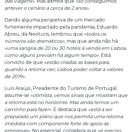
das viagens».
Mas admite que
«só conseguimos
antever o cenário a cerca de 2 anos».
Dando alguma perspetiva de um mercado
fortemente impactado pela pandemia, Eduardo
Abreu, da Neoturis, lembrou que
«todos os
números são dramáticos»
, mas que ainda não há
«uma sangria de 20 ou 30 hotéis à venda em Lisboa,
como alguns previam há algum tempo».
Está
convicto de que
«estão criadas as bases para,
quando a retoma vier, Lisboa poder voltar a valores
de 2019».
Luís Araújo, Presidente do Turismo de Portugal,
assume-se
«otimista, vemos sinais que mostram que
a retoma está no horizonte. Mas ainda temos um
caminho para fazer».
E destaca que
«está a ser
preparado um plano que nos permita uma retoma
imediata com componente forte de apoio às
empresas».
No essencial, considera que
«é preciso