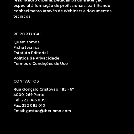
reabilitação urbana. Dedicamos uma atenção
especial à formação de profissionais, partilhando
conhecimento através de Webinars e documentos
técnicos.
RE PORTUGAL
Quem somos
Ficha técnica
Estatuto Editorial
Política de Privacidade
Termos e Condições de Uso
CONTACTOS
Rua Gonçalo Cristovão, 185 - 6º
4000-269 Porto
Tel: 222 085 009
Fax: 222 085 010
Email: gestao@iberinmo.com