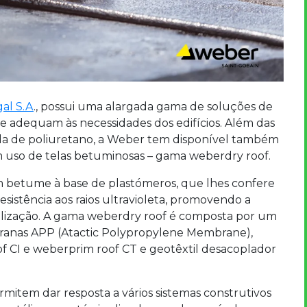
al S.A
., possui uma alargada gama de soluções de
e adequam às necessidades dos edifícios. Além das
a de poliuretano, a Weber tem disponível também
 uso de telas betuminosas – gama weberdry roof.
om betume à base de plastómeros, que lhes confere
resistência aos raios ultravioleta, promovendo a
ilização. A gama weberdry roof é composta por um
ranas APP (Atactic Polypropylene Membrane),
 CI e weberprim roof CT e geotêxtil desacoplador
item dar resposta a vários sistemas construtivos