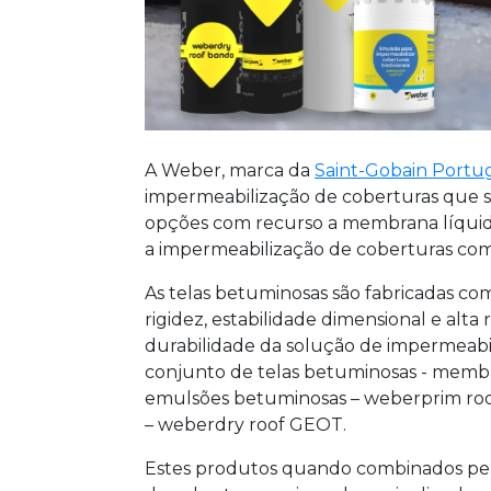
A Weber, marca da
Saint-Gobain Portug
impermeabilização de coberturas que s
opções com recurso a membrana líquid
a impermeabilização de coberturas com
As telas betuminosas são fabricadas c
rigidez, estabilidade dimensional e alta 
durabilidade da solução de impermeab
conjunto de telas betuminosas - memb
emulsões betuminosas – weberprim roof
– weberdry roof GEOT.
Estes produtos quando combinados perm