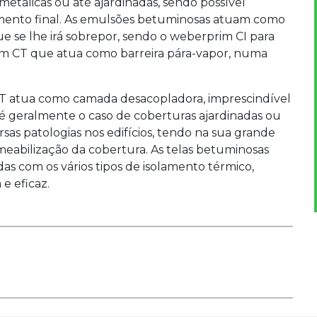
 metálicas ou até ajardinadas, sendo possível
imento final. As emulsões betuminosas atuam como
e se lhe irá sobrepor, sendo o weberprim CI para
im CT que atua como barreira pára-vapor, numa
OT atua como camada desacopladora, imprescindível
é geralmente o caso de coberturas ajardinadas ou
rsas patologias nos edifícios, tendo na sua grande
eabilização da cobertura. As telas betuminosas
s com os vários tipos de isolamento térmico,
e eficaz.