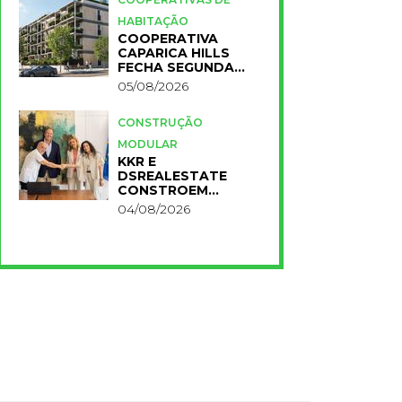
HABITAÇÃO
COOPERATIVA
CAPARICA HILLS
FECHA SEGUNDA
FASE DO PROJETO
05/08/2026
CONSTRUÇÃO
MODULAR
KKR E
DSREALESTATE
CONSTROEM
RESIDÊNCIA
04/08/2026
UNIVERSITÁRIA
PARA A NOVA FCT