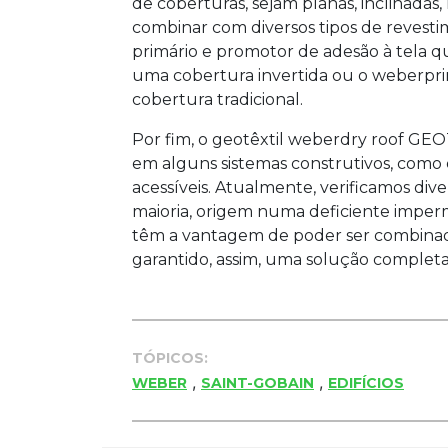
de coberturas, sejam planas, inclinadas,
combinar com diversos tipos de revest
primário e promotor de adesão à tela qu
uma cobertura invertida ou o weberpr
cobertura tradicional.
Por fim, o geotêxtil weberdry roof GE
em alguns sistemas construtivos, como 
acessíveis. Atualmente, verificamos dive
maioria, origem numa deficiente imperm
têm a vantagem de poder ser combinada
garantido, assim, uma solução completa 
TÓPICOS:
,
,
WEBER
SAINT-GOBAIN
EDIFÍCIOS