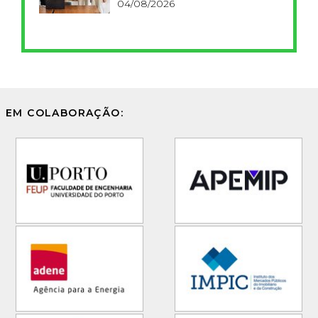
FCT
04/08/2026
EM COLABORAÇÃO: