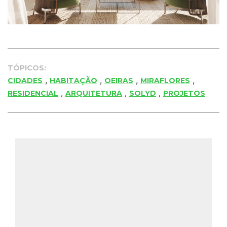
TÓPICOS:
,
,
,
,
CIDADES
HABITAÇÃO
OEIRAS
MIRAFLORES
,
,
,
RESIDENCIAL
ARQUITETURA
SOLYD
PROJETOS