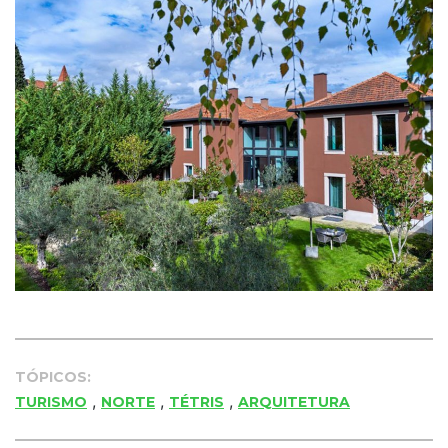
TÓPICOS:
,
,
,
TURISMO
NORTE
TÉTRIS
ARQUITETURA