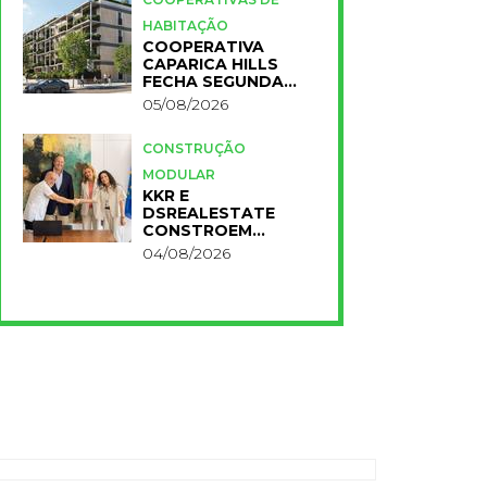
HABITAÇÃO
COOPERATIVA
CAPARICA HILLS
FECHA SEGUNDA
FASE DO PROJETO
05/08/2026
CONSTRUÇÃO
MODULAR
KKR E
DSREALESTATE
CONSTROEM
RESIDÊNCIA
04/08/2026
UNIVERSITÁRIA
PARA A NOVA FCT