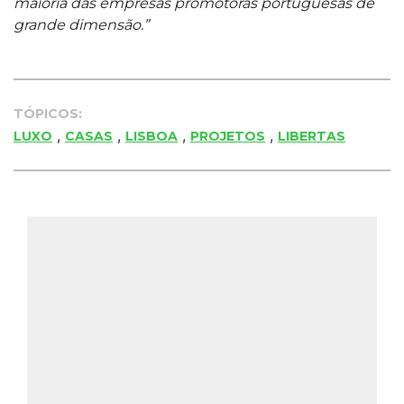
maioria das empresas promotoras portuguesas de
grande dimensão.”
TÓPICOS:
,
,
,
,
LUXO
CASAS
LISBOA
PROJETOS
LIBERTAS