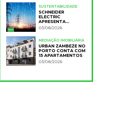
PARA A NOVA FCT
SUSTENTABILIDADE
SCHNEIDER
ELECTRIC
APRESENTA
PRIMEIROS
03/08/2026
RESULTADOS DO
PLANO IMPACT 2030
MEDIAÇÃO IMOBILIÁRIA
URBAN ZAMBEZE NO
PORTO CONTA COM
15 APARTAMENTOS
03/08/2026