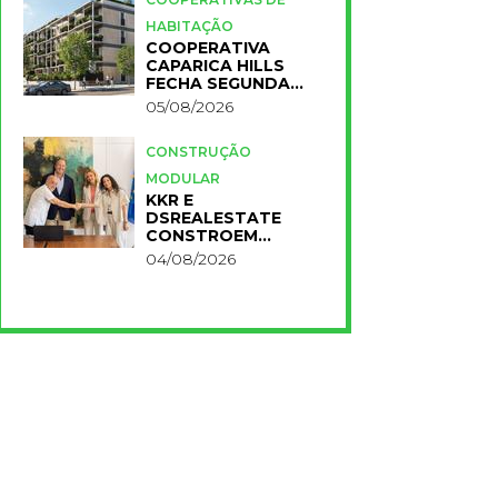
HABITAÇÃO
COOPERATIVA
CAPARICA HILLS
FECHA SEGUNDA
FASE DO PROJETO
05/08/2026
CONSTRUÇÃO
MODULAR
KKR E
DSREALESTATE
CONSTROEM
RESIDÊNCIA
04/08/2026
UNIVERSITÁRIA
PARA A NOVA FCT