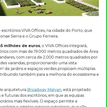
scritórios VIVA Offices, na cidade do Porto, que
onae Sierra e o Grupo Ferreira.
45 milhões de euros
, o VIVA Offices integrará,
tórios com mais de 19.000 metros quadrados de Área
9 andares, com cerca de 2.000 metros quadrados por
andes varandas, proporcionando uma vista
m² de jardins e espaços verdes propiciam múltiplas
contribuindo também para a melhoria do ecossistema e
 de arquitetura
Broadway Malyan
, está projetado
 e futuras dos escritórios, em que as equipas
ários mais flexíveis. O espaço permite a
working e amplos espaços exteriores, que são