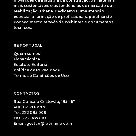
inovações da indústria da construção, os materiais
mais sustentáveis e as tendências de mercado da
reabilitação urbana. Dedicamos uma atenção
especial à formação de profissionais, partilhando
conhecimento através de Webinars e documentos
técnicos.
RE PORTUGAL
Quem somos
Ficha técnica
Estatuto Editorial
Política de Privacidade
Termos e Condições de Uso
CONTACTOS
Rua Gonçalo Cristovão, 185 - 6º
4000-269 Porto
Tel: 222 085 009
Fax: 222 085 010
Email: gestao@iberinmo.com