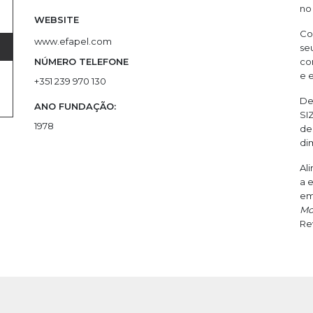
no
WEBSITE
Co
www.efapel.com
se
NÚMERO TELEFONE
co
e 
+351 239 970 130
De
ANO FUNDAÇÃO:
SI
1978
de
di
Al
a 
em
Mo
Re