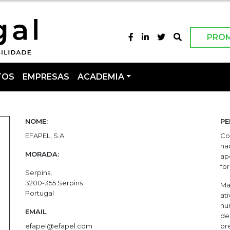
PRO
TOS
EMPRESAS
ACADEMIA
NOME:
PE
EFAPEL, S.A.
Co
na
MORADA:
ap
fo
Serpins,
3200-355 Serpins
Ma
Portugal
at
nu
EMAIL
de
efapel@efapel.com
pr