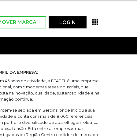
MOVER MARCA
LOGIN
RFIL DA EMPRESA:
m 45 anos de atividade, a EFAPEL é uma empresa
cional, com 5 modernas áreas industriais, que
osta na inovação, qualidade, sustentabilidade e na
rmação contínua.
ntém-se sediada em Serpins, onde iniciou a sua
ividade e conta com mais de 8.000 referências
m portfólio diversificado de aparelhagem elétrica
 baixa tensão. Está entre as empresas mais
estigiadas da Região Centro e é líder de mercado