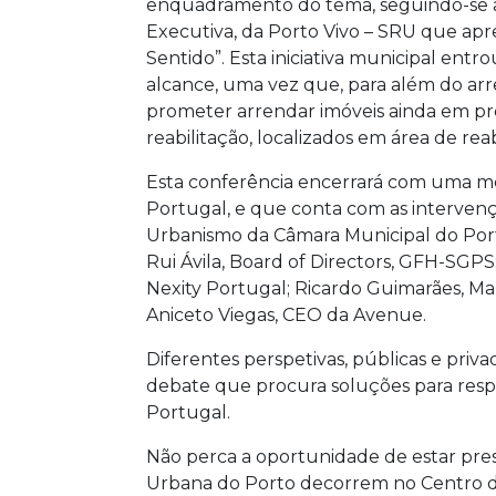
enquadramento do tema, seguindo-se a 
Executiva, da Porto Vivo – SRU que ap
Sentido”. Esta iniciativa municipal en
alcance, uma vez que, para além do ar
prometer arrendar imóveis ainda em pr
reabilitação, localizados em área de rea
Esta conferência encerrará com uma 
Portugal, e que conta com as interve
Urbanismo da Câmara Municipal do Porto;
Rui Ávila, Board of Directors, GFH-SGP
Nexity Portugal; Ricardo Guimarães, Man
Aniceto Viegas, CEO da Avenue.
Diferentes perspetivas, públicas e priv
debate que procura soluções para resp
Portugal.
Não perca a oportunidade de estar pre
Urbana do Porto decorrem no Centro d