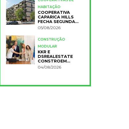
HABITAÇÃO
COOPERATIVA
CAPARICA HILLS
FECHA SEGUNDA
FASE DO PROJETO
05/08/2026
CONSTRUÇÃO
MODULAR
KKR E
DSREALESTATE
CONSTROEM
RESIDÊNCIA
04/08/2026
UNIVERSITÁRIA
PARA A NOVA FCT