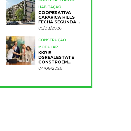
HABITAÇÃO
COOPERATIVA
CAPARICA HILLS
FECHA SEGUNDA
FASE DO PROJETO
05/08/2026
CONSTRUÇÃO
MODULAR
KKR E
DSREALESTATE
CONSTROEM
RESIDÊNCIA
04/08/2026
UNIVERSITÁRIA
PARA A NOVA FCT