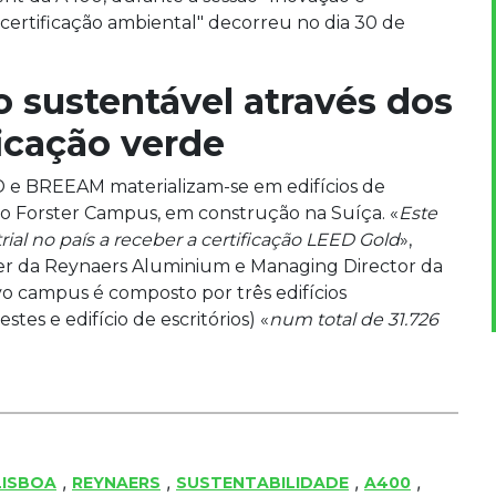
a certificação ambiental" decorreu no dia 30 de
o sustentável através dos
ficação verde
ED e BREEAM materializam-se em edifícios de
do Forster Campus, em construção na Suíça. «
Este
rial no país a receber a certificação LEED Gold
»,
ner da Reynaers Aluminium e Managing Director da
vo campus é composto por três edifícios
stes e edifício de escritórios) «
num total de 31.726
,
,
,
,
LISBOA
REYNAERS
SUSTENTABILIDADE
A400