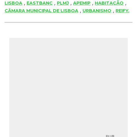
,
,
,
,
,
LISBOA
EASTBANC
PLMJ
APEMIP
HABITAÇÃO
,
,
CÂMARA MUNICIPAL DE LISBOA
URBANISMO
REIFY.
PUB