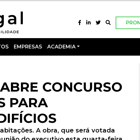
PRO
TOS
EMPRESAS
ACADEMIA
 ABRE CONCURSO
S PARA
DIFÍCIOS
habitações. A obra, que será votada
união do executivo esta quarta-feira,