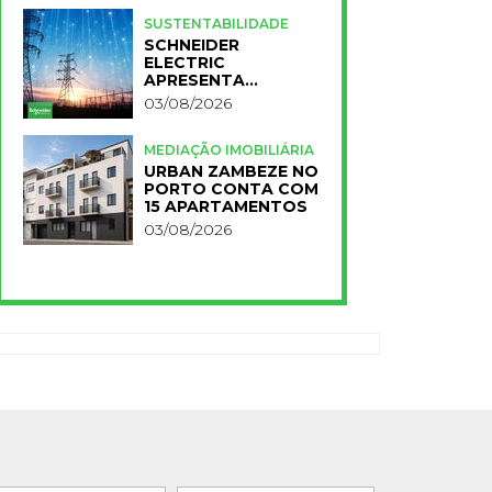
PARA A NOVA FCT
SUSTENTABILIDADE
SCHNEIDER
ELECTRIC
APRESENTA
PRIMEIROS
03/08/2026
RESULTADOS DO
PLANO IMPACT 2030
MEDIAÇÃO IMOBILIÁRIA
URBAN ZAMBEZE NO
PORTO CONTA COM
15 APARTAMENTOS
03/08/2026