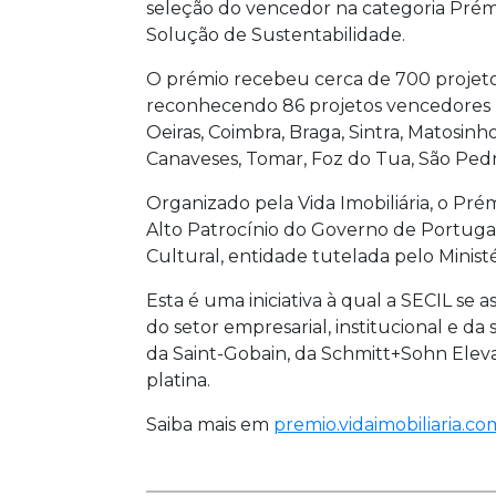
seleção do vencedor na categoria Prém
Solução de Sustentabilidade.
O prémio recebeu cerca de 700 projetos
reconhecendo 86 projetos vencedores lo
Oeiras, Coimbra, Braga, Sintra, Matosinh
Canaveses, Tomar, Foz do Tua, São Ped
Organizado pela Vida Imobiliária, o Pr
Alto Patrocínio do Governo de Portugal
Cultural, entidade tutelada pelo Ministé
Esta é uma iniciativa à qual a SECIL se
do setor empresarial, institucional e da
da Saint-Gobain, da Schmitt+Sohn Elevad
platina.
Saiba mais em
premio.vidaimobiliaria.co