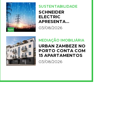
PARA A NOVA FCT
SUSTENTABILIDADE
SCHNEIDER
ELECTRIC
APRESENTA
PRIMEIROS
03/08/2026
RESULTADOS DO
PLANO IMPACT 2030
MEDIAÇÃO IMOBILIÁRIA
URBAN ZAMBEZE NO
PORTO CONTA COM
15 APARTAMENTOS
03/08/2026