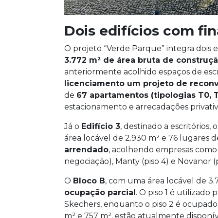
Dois edifícios com fin
O projeto “Verde Parque” integra dois e
3.772 m² de área bruta de construç
anteriormente acolhido espaços de escri
licenciamento um projeto de reconv
de
67 apartamentos (tipologias T0, T
estacionamento e arrecadações privativ
Já o
Edifício 3
, destinado a escritórios,
área locável de 2.930 m² e 76 lugares 
arrendado
, acolhendo empresas como Map
negociação), Manty (piso 4) e Novanor (p
O
Bloco B
, com uma área locável de 3.
ocupação parcial
. O piso 1 é utilizado
Skechers, enquanto o piso 2 é ocupado p
m² e 757 m², estão atualmente disponív