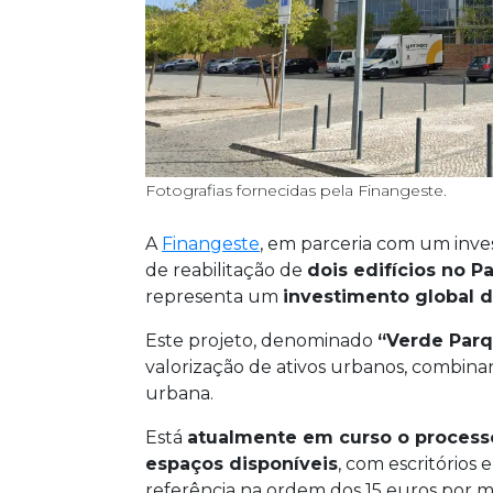
Fotografias fornecidas pela Finangeste.
A
Finangeste
, em parceria com um inves
de reabilitação de
dois edifícios no 
representa um
investimento global d
Este projeto, denominado
“Verde Par
valorização de ativos urbanos, combinan
urbana.
Está
atualmente em curso o process
espaços disponíveis
, com escritório
referência na ordem dos 15 euros por 