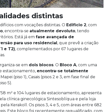
alidades distintas
difícios com vocações distintas. O
Edifício 2
, com
ão
, encontra-se
atualmente devoluto
, tendo
tórios. Está já em
fase avançada de
ersão para uso residencial
, que prevê a criação
1 e T2)
, complementados por 67 lugares de
as.
 organiza-se em
dois blocos
. O
Bloco A
, com uma
de estacionamento,
encontra-se totalmente
ei (piso 1), Casais (pisos 2 e 3, em fase final de
iso 5).
758 m² e 104 lugares de estacionamento, apresenta
 pela clínica ginecológica Sintesoblíqua e pela loja
ela Kerakoll. Os pisos 3, 4 e 5, com áreas entre 682
eis. Este bloco foi recentemente requalificado, com