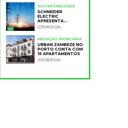
PARA A NOVA FCT
SUSTENTABILIDADE
SCHNEIDER
ELECTRIC
APRESENTA
PRIMEIROS
03/08/2026
RESULTADOS DO
PLANO IMPACT 2030
MEDIAÇÃO IMOBILIÁRIA
URBAN ZAMBEZE NO
PORTO CONTA COM
15 APARTAMENTOS
03/08/2026