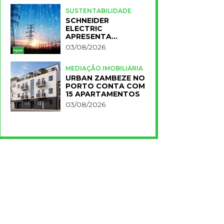
PARA A NOVA FCT
SUSTENTABILIDADE
SCHNEIDER
ELECTRIC
APRESENTA
PRIMEIROS
03/08/2026
RESULTADOS DO
PLANO IMPACT 2030
MEDIAÇÃO IMOBILIÁRIA
URBAN ZAMBEZE NO
PORTO CONTA COM
15 APARTAMENTOS
03/08/2026