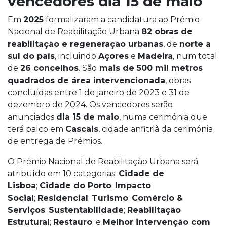
vencedores dia 15 de maio
Em
2025
formalizaram a candidatura ao Prémio
Nacional de Reabilitação Urbana
82 obras de
reabilitação e regeneração urbanas
, de
norte a
sul do país
, incluindo
Açores
e
Madeira
, num total
de
26 concelhos
. São
mais de 500 mil metros
quadrados de área intervencionada
, obras
concluídas entre 1 de janeiro de 2023 e 31 de
dezembro de 2024. Os vencedores serão
anunciados
dia 15 de maio
, numa cerimónia que
terá palco em
Cascais
, cidade anfitriã da cerimónia
de entrega de Prémios.
O Prémio Nacional de Reabilitação Urbana será
atribuído em 10 categorias:
Cidade de
Lisboa
;
Cidade do Porto
;
Impacto
Social
;
Residencial
;
Turismo
;
Comércio &
Serviços
;
Sustentabilidade
;
Reabilitação
Estrutural
;
Restauro
; e
Melhor intervenção com