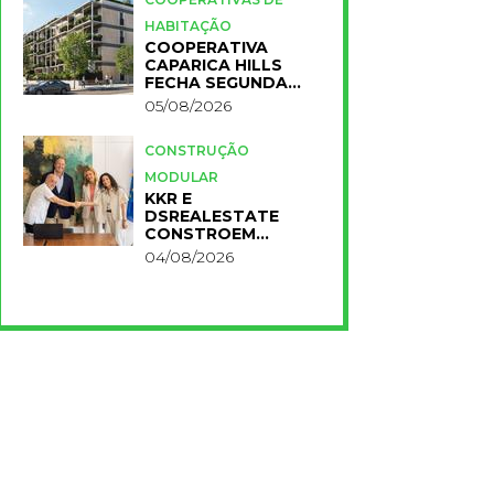
HABITAÇÃO
COOPERATIVA
CAPARICA HILLS
FECHA SEGUNDA
FASE DO PROJETO
05/08/2026
CONSTRUÇÃO
MODULAR
KKR E
DSREALESTATE
CONSTROEM
RESIDÊNCIA
04/08/2026
UNIVERSITÁRIA
PARA A NOVA FCT