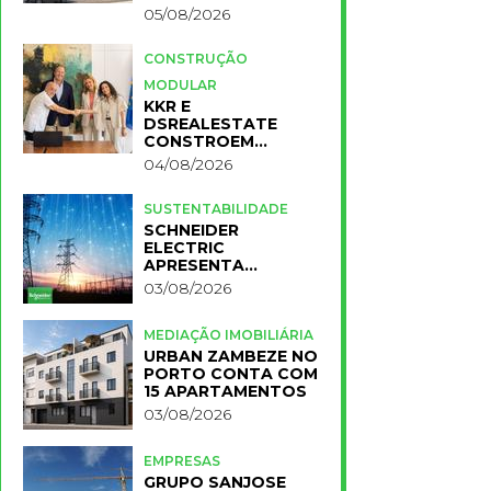
FASE DO PROJETO
05/08/2026
CONSTRUÇÃO
MODULAR
KKR E
DSREALESTATE
CONSTROEM
RESIDÊNCIA
04/08/2026
UNIVERSITÁRIA
PARA A NOVA FCT
SUSTENTABILIDADE
SCHNEIDER
ELECTRIC
APRESENTA
PRIMEIROS
03/08/2026
RESULTADOS DO
PLANO IMPACT 2030
MEDIAÇÃO IMOBILIÁRIA
URBAN ZAMBEZE NO
PORTO CONTA COM
15 APARTAMENTOS
03/08/2026
EMPRESAS
GRUPO SANJOSE