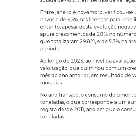
subida de 48,2%, em termos de variaç
Entre janeiro e novembro, verificou-se 
novos e de 6,3% nas licenças para reab
entanto, apesar desta evolução negativ
apura crescimentos de 5,8% no número 
que totalizaram 29.821, e de 5,7% na área
período.
Ao longo de 2023, ao nível da avaliação
valorização, que culminou com um cres
mês do ano anterior, em resultado de v
moradias.
No ano transato, o consumo de cimento
toneladas, o que corresponde a um aume
registo desde 2011, ano em que o cons
toneladas.