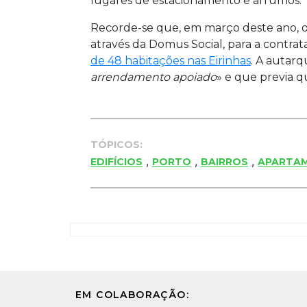
lugares de estacionamento e arrumos.
Recorde-se que, em março deste ano, o
através da Domus Social, para a contra
de 48 habitações nas Eirinhas
. A autarq
arrendamento apoiado
» e que previa q
TÓPICOS:
,
,
,
EDIFÍCIOS
PORTO
BAIRROS
APARTA
EM COLABORAÇÃO: