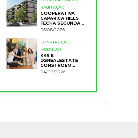
HABITAÇÃO
COOPERATIVA
CAPARICA HILLS
FECHA SEGUNDA
FASE DO PROJETO
05/08/2026
CONSTRUÇÃO
MODULAR
KKR E
DSREALESTATE
CONSTROEM
RESIDÊNCIA
04/08/2026
UNIVERSITÁRIA
PARA A NOVA FCT