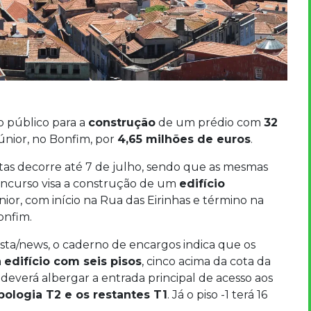
 público para a
construção
de um prédio com
32
únior, no Bonfim, por
4,65 milhões de euros
.
tas decorre até 7 de julho, sendo que as mesmas
oncurso visa a construção de um
edifício
ior, com início na Rua das Eirinhas e término na
onfim.
ista/news, o caderno de encargos indica que os
m
edifício com seis pisos
, cinco acima da cota da
o deverá albergar a entrada principal de acesso aos
ipologia T2 e os restantes T1
. Já o piso -1 terá 16