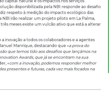
o capital natural e os impactos nos serviços
 solução disponibilizada pela NBI responde ao desafio
diz respeito à medição do impacto ecológico das
a NBI irão realizar um projeto piloto em La Palma,
 três meses existe um vulcão ativo que está a alterar
o a inovação a todos os colaboradores e a agentes
 Manuel Manrique, destacando que «
a prova do
esão que temos tido aos desafios que lançámos na
Innovation Awards, que já se encontram na sua
er, «
com a inovação, podemos responder melhor
des presentes e futuras, cada vez mais focados na