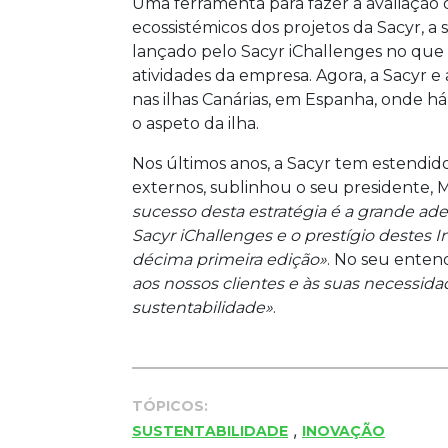
Uma ferramenta para fazer a avaliação d
ecossistémicos dos projetos da Sacyr, a
lançado pelo Sacyr iChallenges no que 
atividades da empresa. Agora, a Sacyr e 
nas ilhas Canárias, em Espanha, onde há
o aspeto da ilha.
Nos últimos anos, a Sacyr tem estendid
externos, sublinhou o seu presidente,
sucesso desta estratégia é a grande ad
Sacyr iChallenges e o prestígio destes 
décima primeira edição»
. No seu entend
aos nossos clientes e às suas necessida
sustentabilidade»
.
TÓPICOS:
,
SUSTENTABILIDADE
INOVAÇÃO