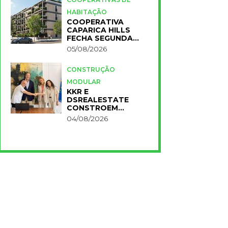
HABITAÇÃO
COOPERATIVA
CAPARICA HILLS
FECHA SEGUNDA
FASE DO PROJETO
05/08/2026
CONSTRUÇÃO
MODULAR
KKR E
DSREALESTATE
CONSTROEM
RESIDÊNCIA
04/08/2026
UNIVERSITÁRIA
PARA A NOVA FCT