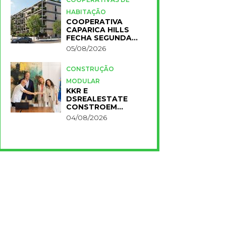
HABITAÇÃO
COOPERATIVA
CAPARICA HILLS
FECHA SEGUNDA
FASE DO PROJETO
05/08/2026
CONSTRUÇÃO
MODULAR
KKR E
DSREALESTATE
CONSTROEM
RESIDÊNCIA
04/08/2026
UNIVERSITÁRIA
PARA A NOVA FCT