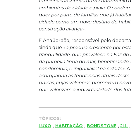
funcionais inseridas num condomínio d
ambientes de cidade e praia. O condomí
quer por parte de famílias que já habit
cidade como um novo destino de habita
construção avança».
E Ana Jordão, responsável pelo depart
ainda que «
a procura crescente por est
tranquilidade, que prevalece na Foz do 
da primeira linha do mar, beneficiando
condomínio, é inigualável na cidade».
A
acompanha as tendências atuais deste 
únicas, cujas valências promovem novo
que valorizam a individualidade dos fut
TÓPICOS:
,
,
,
LUXO
HABITAÇÃO
BONDSTONE
JLL