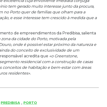
e excelência cuja envolvente imediata conjuga
nio tem gerado muito interesse junto da procura,
am no Porto quer de famílias que olham para a
ção, e esse interesse tem crescido à medida que a
amento de empreendimentos da Predibisa, salienta
a zona da cidade do Porto, motivada pela
Douro, onde é possível estar próximo da natureza e
 ainda do conceito de exclusividade de um
 responsável acredita que
«o Greenstone,
segmento residencial com a construção de casas
s conceitos de habitação e bem-estar com áreas
uros residentes».
,
,
PREDIBISA
PORTO