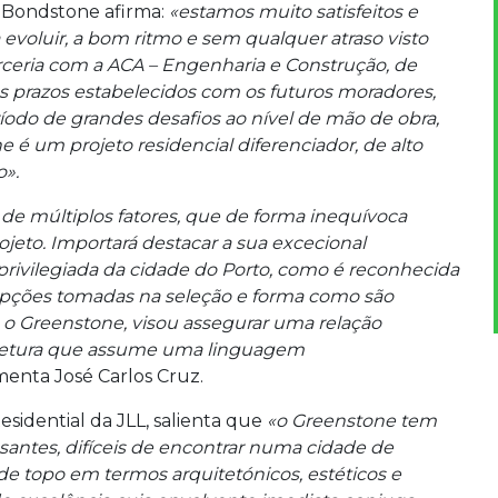
Bondstone afirma:
«estamos muito satisfeitos e
evoluir, a bom ritmo e sem qualquer atraso visto
rceria com a ACA – Engenharia e Construção, de
 prazos estabelecidos com os futuros moradores,
íodo de grandes desafios ao nível de mão de obra,
e é um projeto residencial diferenciador, de alto
o».
 de múltiplos fatores, que de forma inequívoca
jeto. Importará destacar a sua excecional
privilegiada da cidade do Porto, como é reconhecida
s opções tomadas na seleção e forma como são
m o Greenstone, visou assegurar uma relação
itetura que assume uma linguagem
menta José Carlos Cruz.
esidential da JLL, salienta que
«o Greenstone tem
santes, difíceis de encontrar numa cidade de
de topo em termos arquitetónicos, estéticos e