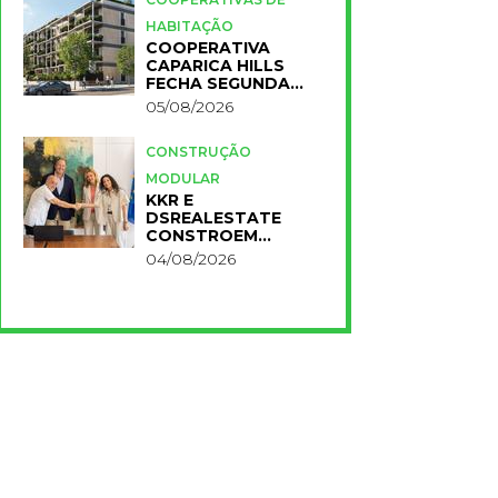
HABITAÇÃO
COOPERATIVA
CAPARICA HILLS
FECHA SEGUNDA
FASE DO PROJETO
05/08/2026
CONSTRUÇÃO
MODULAR
KKR E
DSREALESTATE
CONSTROEM
RESIDÊNCIA
04/08/2026
UNIVERSITÁRIA
PARA A NOVA FCT