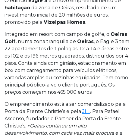
O edifício
Eagle 3
é o novo empreendimento de
habitação
da zona de Oeiras, resultado de um
investimento inicial de 20 milhões de euros,
promovido pela
Vizelpas Homes
.
Integrado em resort com campo de golfe, o
Oeiras
Golf,
numa zona tranquila de
Oeiras
, o Eagle 3 tem
22 apartamentos de tipologias T2 a T4 e áreas entre
os 102 e os 196 metros quadrados, distribuídos por 4
pisos. Conta ainda com ginásio, estacionamento em
box com carregamento para veículos elétricos,
varandas amplas ou cozinhas equipadas. Tem como
principal público-alvo o cliente português. Os
preços começam nos 465.000 euros.
O empreendimento está a ser comercializado pela
Porta da Frente Christie’s e pela
JLL
. Para Rafael
Ascenso, fundador e Partner da Porta da Frente
Christie’s, «
Oeiras continua em alto
desenvolvimento, com cada vez mais procura e a