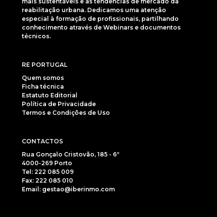
mais sustentáveis e as tendências de mercado da
reabilitação urbana. Dedicamos uma atenção
especial à formação de profissionais, partilhando
conhecimento através de Webinars e documentos
técnicos.
RE PORTUGAL
Quem somos
Ficha técnica
Estatuto Editorial
Política de Privacidade
Termos e Condições de Uso
CONTACTOS
Rua Gonçalo Cristovão, 185 - 6º
4000-269 Porto
Tel: 222 085 009
Fax: 222 085 010
Email: gestao@iberinmo.com