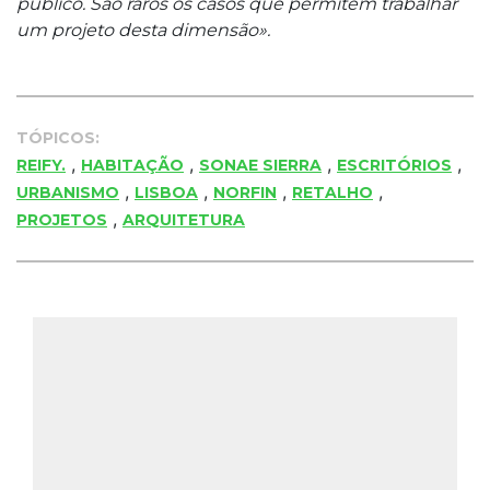
público. São raros os casos que permitem trabalhar
um projeto desta dimensão».
TÓPICOS:
,
,
,
,
REIFY.
HABITAÇÃO
SONAE SIERRA
ESCRITÓRIOS
,
,
,
,
URBANISMO
LISBOA
NORFIN
RETALHO
,
PROJETOS
ARQUITETURA