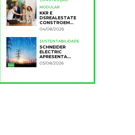
MODULAR
KKR E
DSREALESTATE
CONSTROEM
RESIDÊNCIA
04/08/2026
UNIVERSITÁRIA
PARA A NOVA FCT
SUSTENTABILIDADE
SCHNEIDER
ELECTRIC
APRESENTA
PRIMEIROS
03/08/2026
RESULTADOS DO
PLANO IMPACT 2030