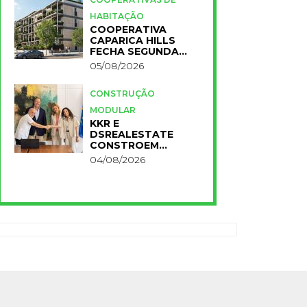
HABITAÇÃO
COOPERATIVA
CAPARICA HILLS
FECHA SEGUNDA
FASE DO PROJETO
05/08/2026
CONSTRUÇÃO
MODULAR
KKR E
DSREALESTATE
CONSTROEM
RESIDÊNCIA
04/08/2026
UNIVERSITÁRIA
PARA A NOVA FCT