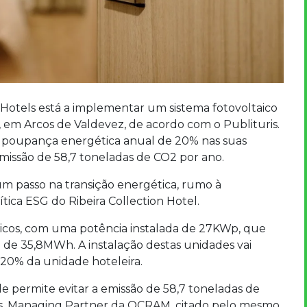
 Hotels está a implementar um sistema fotovoltaico
 em Arcos de Valdevez, de acordo com o Publituris.
ma poupança energética anual de 20% nas suas
emissão de 58,7 toneladas de CO2 por ano.
um passo na transição energética, rumo à
tica ESG do Ribeira Collection Hotel.
aicos, com uma potência instalada de 27KWp, que
de 35,8MWh. A instalação destas unidades vai
20% da unidade hoteleira.
 permite evitar a emissão de 58,7 toneladas de
as, Managing Partner da OCRAM, citado pelo mesmo