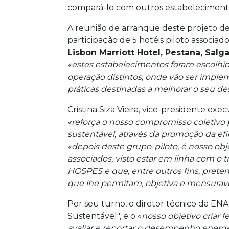
compará-lo com outros estabelecimento
A reunião de arranque deste projeto d
participação de 5 hotéis piloto associad
Lisbon Marriott Hotel, Pestana, Salg
«estes estabelecimentos foram escolhido
operação distintos, onde vão ser imple
práticas destinadas a melhorar o seu 
Cristina Siza Vieira, vice-presidente ex
«reforça o nosso compromisso coletivo
sustentável, através da promoção da efic
«depois deste grupo-piloto, é nosso obje
associados, visto estar em linha com o
HOSPES e que, entre outros fins, preten
que lhe permitam, objetiva e mensurave
Por seu turno, o diretor técnico da ENA
Sustentável", e o «
nosso objetivo criar 
avaliar e reportar o desempenho energéti