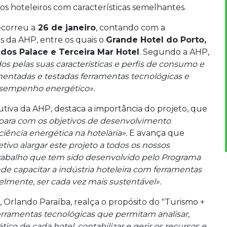
s hoteleiros com características semelhantes.
ecorreu a
26 de janeiro
, contando com a
os da AHP, entre os quais o
Grande Hotel do Porto,
ados Palace e Terceira Mar Hotel
. Segundo a AHP,
s pelas suas características e perfis de consumo e
mentadas e testadas ferramentas tecnológicas e
desempenho energético».
ecutiva da AHP, destaca a importância do projeto, que
 para com os objetivos de desenvolvimento
iência energética na hotelaria».
E avança que
tivo alargar este projeto a todos os nossos
 trabalho que tem sido desenvolvido pelo Programa
de capacitar a indústria hoteleira com ferramentas
lmente, ser cada vez mais sustentável».
, Orlando Paraíba, realça o propósito do "Turismo +
ferramentas tecnológicas que permitam analisar,
co de cada hotel, contabilizar e gerir os recursos e