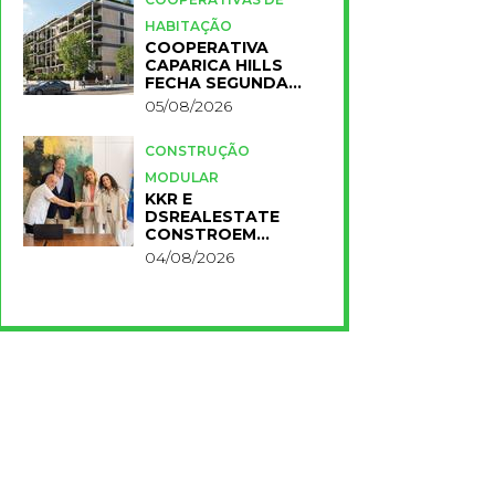
HABITAÇÃO
COOPERATIVA
CAPARICA HILLS
FECHA SEGUNDA
FASE DO PROJETO
05/08/2026
CONSTRUÇÃO
MODULAR
KKR E
DSREALESTATE
CONSTROEM
RESIDÊNCIA
04/08/2026
UNIVERSITÁRIA
PARA A NOVA FCT